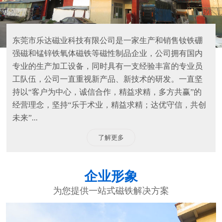
东莞市乐达磁业科技有限公司是一家生产和销售钕铁硼
强磁和锰锌铁氧体磁铁等磁性制品企业，公司拥有国内
专业的生产加工设备，同时具有一支经验丰富的专业员
工队伍，公司一直重视新产品、新技术的研发。一直坚
持以“客户为中心，诚信合作，精益求精，多方共赢”的
经营理念，坚持“乐于术业，精益求精；达优守信，共创
未来”...
了解更多
企业形象
为您提供一站式磁铁解决方案