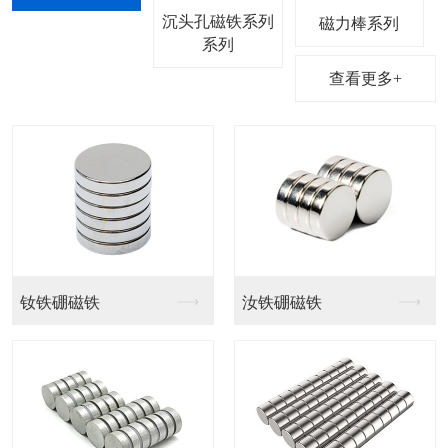
沉头孔磁铁系列
磁力棒系列
查看更多+
钕铁硼磁铁
汝铁硼磁铁