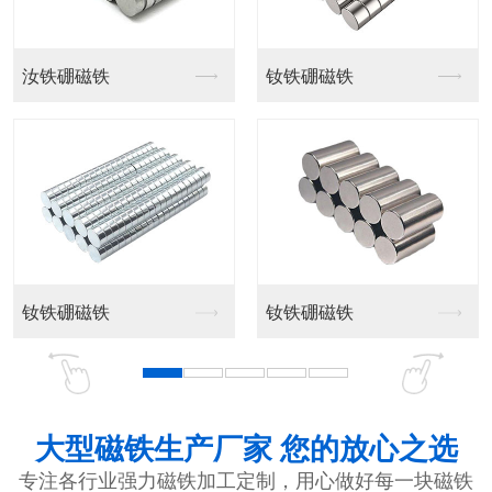
汝铁硼磁铁
钕铁硼磁铁
钕铁硼磁铁
钕铁硼磁铁
大型磁铁生产厂家 您的放心之选
专注各行业强力磁铁加工定制，用心做好每一块磁铁