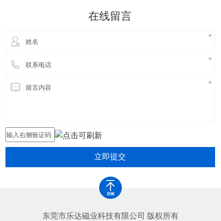
了减排
在线留言
立即提交
东莞市乐达磁业科技有限公司 版权所有