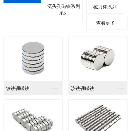
沉头孔磁铁系列
磁力棒系列
查看更多+
钕铁硼磁铁
汝铁硼磁铁