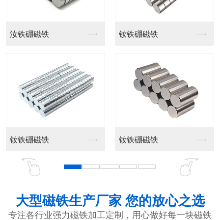
汝铁硼磁铁
钕铁硼磁铁
钕铁硼磁铁
钕铁硼磁铁
大型磁铁生产厂家 您的放心之选
专注各行业强力磁铁加工定制，用心做好每一块磁铁