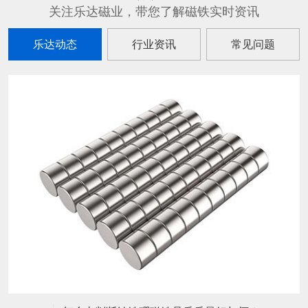
关注乐达磁业，带您了解磁铁实时资讯
乐达动态
行业资讯
常见问题