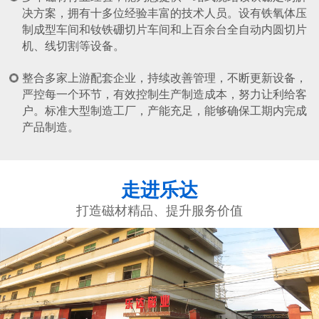
决方案，拥有十多位经验丰富的技术人员。设有铁氧体压
制成型车间和钕铁硼切片车间和上百余台全自动内圆切片
机、线切割等设备。
整合多家上游配套企业，持续改善管理，不断更新设备，
严控每一个环节，有效控制生产制造成本，努力让利给客
户。标准大型制造工厂，产能充足，能够确保工期内完成
产品制造。
走进乐达
打造磁材精品、提升服务价值